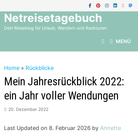
Zum
Inhalt
Netreisetagebuch
springen
Dein Reiseblog für Urlaub, Wandern und Radtouren
MENÜ
Home
»
Rückblicke
Mein Jahresrückblick 2022:
ein Jahr voller Wendungen
20. Dezember 2022
Last Updated on 8. Februar 2026 by
Annette